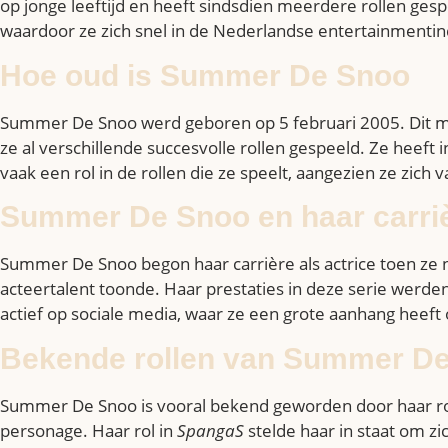
op jonge leeftijd en heeft sindsdien meerdere rollen ge
waardoor ze zich snel in de Nederlandse entertainmentind
Hoe oud is Summer De Snoo
Summer De Snoo werd geboren op 5 februari 2005. Dit maa
ze al verschillende succesvolle rollen gespeeld. Ze heeft 
vaak een rol in de rollen die ze speelt, aangezien ze zich va
Summer De Snoo en haar carri
Summer De Snoo begon haar carrière als actrice toen ze 
acteertalent toonde. Haar prestaties in deze serie werden
actief op sociale media, waar ze een grote aanhang heeft
Bekende rollen van Summer D
Summer De Snoo is vooral bekend geworden door haar ro
personage. Haar rol in
SpangaS
stelde haar in staat om zi