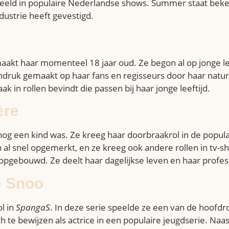
speeld in populaire Nederlandse shows. Summer staat beke
ustrie heeft gevestigd.
kt haar momenteel 18 jaar oud. Ze begon al op jonge leef
indruk gemaakt op haar fans en regisseurs door haar natura
ak in rollen bevindt die passen bij haar jonge leeftijd.
ère
nog een kind was. Ze kreeg haar doorbraakrol in de popu
 al snel opgemerkt, en ze kreeg ook andere rollen in tv-s
 opgebouwd. Ze deelt haar dagelijkse leven en haar profe
e Snoo
l in
SpangaS
. In deze serie speelde ze een van de hoofdro
ch te bewijzen als actrice in een populaire jeugdserie. Naa