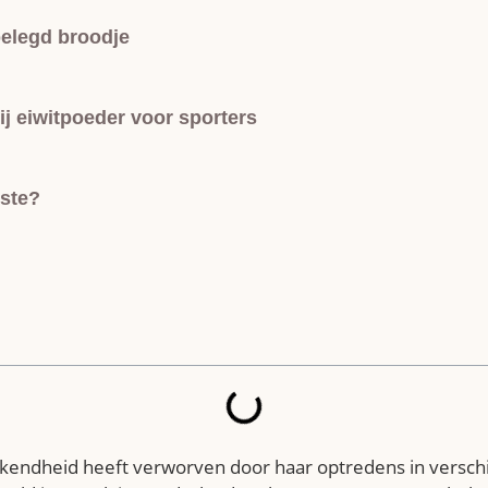
belegd broodje
j eiwitpoeder voor sporters
rste?
endheid heeft verworven door haar optredens in verschil