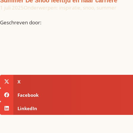
Summer De Snoo leeftijd en haar carrière
1 juli 2025
Onderwerpen:
inspiratie
,
snoo
,
summer
Geschreven door:
X
Facebook
LinkedIn