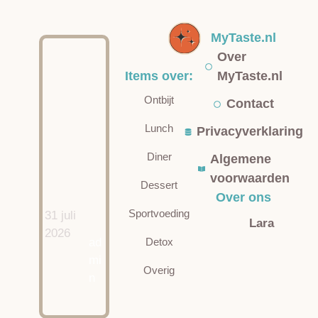
MyTaste.nl
Over
Items over:
MyTaste.nl
Ontbijt
Contact
Lunch
Privacyverklaring
Diner
Algemene
voorwaarden
Dessert
Over ons
Sportvoeding
31 juli
Lara
2026
ad
Detox
mi
Overig
n