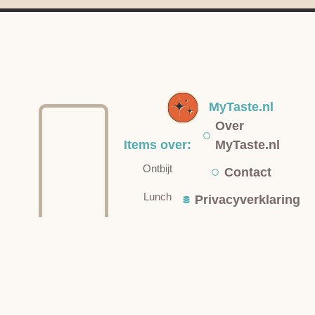
MyTaste.nl
Over
Items over:
MyTaste.nl
Ontbijt
Contact
Lunch
Privacyverklaring
Diner
Algemene
voorwaarden
Dessert
Over ons
Sportvoeding
31 juli
2026
Detox
ad