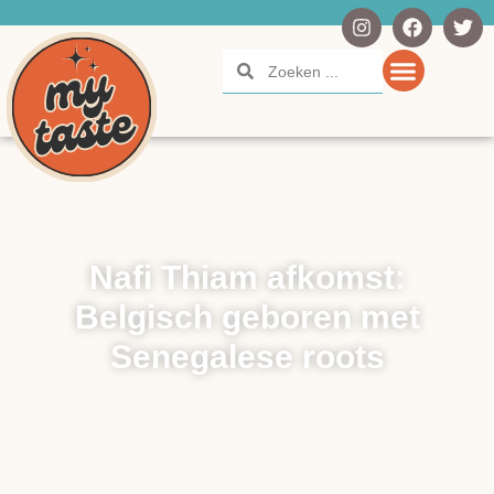
Nafi Thiam afkomst:
Belgisch geboren met
Senegalese roots
22 januari 2026