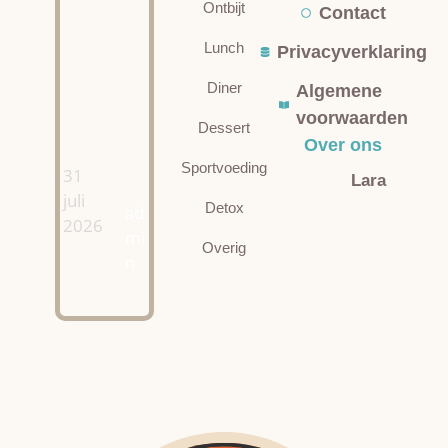
Ontbijt
Contact
Lunch
Privacyverklaring
Diner
Algemene
voorwaarden
Dessert
Over ons
Sportvoeding
31
Lara
juli
Detox
ad
2026
mi
Overig
n