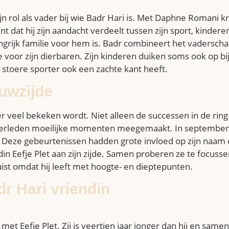
n rol als vader bij wie Badr Hari is. Met Daphne Romani kree
 dat hij zijn aandacht verdeelt tussen zijn sport, kinderen
elangrijk familie voor hem is. Badr combineert het vaders
oor zijn dierbaren. Zijn kinderen duiken soms ook op bij 
 stoere sporter ook een zachte kant heeft.
uwzijde
r veel bekeken wordt. Niet alleen de successen in de rin
t verleden moeilijke momenten meegemaakt. In september 
. Deze gebeurtenissen hadden grote invloed op zijn naam
din Eefje Plet aan zijn zijde. Samen proberen ze te focuss
uist omdat hij leeft met hoogte- en dieptepunten.
r Hari vriendin
met Eefje Plet. Zij is veertien jaar jonger dan hij en sam