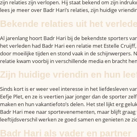
zijn relaties zijn verlopen. Hij staat bekend om zijn indru
lees je meer over Badr Hari’s relaties, zijn huidige vriend
Bekende relaties uit het verled
Al jarenlang hoort Badr Hari bij de bekendste sporters van
het verleden had Badr Hari een relatie met Estelle Cruijf
door moeilijke tijden en stond vaak in de schijnwerpers. 
relatie kwam voorbij in verschillende media en bracht hem 
Zijn huidige vriendin en hun lee
Sinds kort is er weer veel interesse in het liefdesleven 
Eefje Plet, en ze is veertien jaar jonger dan de sporter z
maken en hun vakantiefoto’s delen. Het stel lijkt erg ge
Badr Hari mee naar sportevenementen, maar blijft graag w
leeftijdsverschil werken ze goed samen en genieten ze zi
Badr Hari als vader en partner