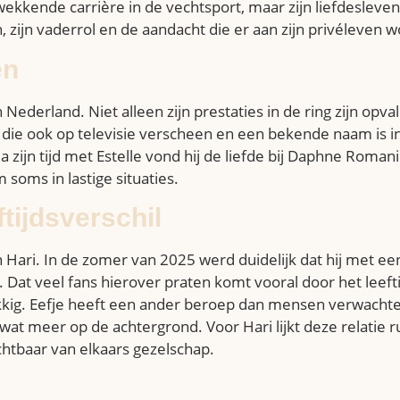
kwekkende carrière in de vechtsport, maar zijn liefdesleven
in, zijn vaderrol en de aandacht die er aan zijn privéleven
en
 Nederland. Niet alleen zijn prestaties in de ring zijn opv
f, die ook op televisie verscheen en een bekende naam is 
Na zijn tijd met Estelle vond hij de liefde bij Daphne Rom
soms in lastige situaties.
ftijdsverschil
van Hari. In de zomer van 2025 werd duidelijk dat hij met 
elf. Dat veel fans hierover praten komt vooral door het lee
lukkig. Eefje heeft een ander beroep dan mensen verwachte
at meer op de achtergrond. Voor Hari lijkt deze relatie r
chtbaar van elkaars gezelschap.