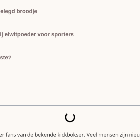
belegd broodje
j eiwitpoeder voor sporters
rste?
r fans van de bekende kickbokser. Veel mensen zijn nieuw