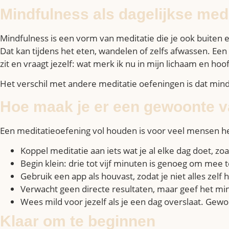
Mindfulness als dagelijkse medi
Mindfulness is een vorm van meditatie die je ook buiten e
Dat kan tijdens het eten, wandelen of zelfs afwassen. Een 
zit en vraagt jezelf: wat merk ik nu in mijn lichaam en hoo
Het verschil met andere meditatie oefeningen is dat mindf
Hoe maak je er een gewoonte 
Een meditatieoefening vol houden is voor veel mensen het 
Koppel meditatie aan iets wat je al elke dag doet, zo
Begin klein: drie tot vijf minuten is genoeg om mee t
Gebruik een app als houvast, zodat je niet alles zelf
Verwacht geen directe resultaten, maar geef het m
Wees mild voor jezelf als je een dag overslaat. Ge
Klaar om te beginnen