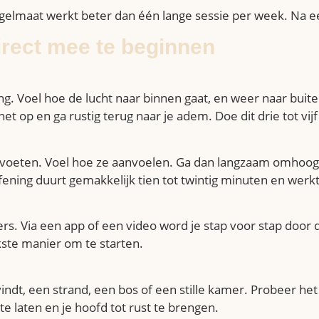
regelmaat werkt beter dan één lange sessie per week. Na e
irect mee te beginnen
ling. Voel hoe de lucht naar binnen gaat, en weer naar buit
 op en ga rustig terug naar je adem. Doe dit drie tot vij
 je voeten. Voel hoe ze aanvoelen. Ga dan langzaam omhoog:
ening duurt gemakkelijk tien tot twintig minuten en werk
s. Via een app of een video word je stap voor stap door de 
jkste manier om te starten.
g vindt, een strand, een bos of een stille kamer. Probeer het
te laten en je hoofd tot rust te brengen.