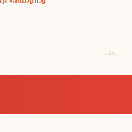
n je vandaag nog
Laura