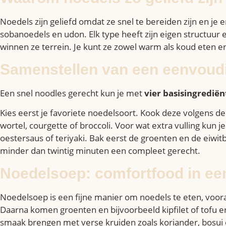
Noedels zijn geliefd omdat ze snel te bereiden zijn en je 
sobanoedels en udon. Elk type heeft zijn eigen structuur
winnen ze terrein. Je kunt ze zowel warm als koud eten en
Samenstellen van een eenvoudi
Een snel noodles gerecht kun je met
vier basisingredië
Kies eerst je favoriete noedelsoort. Kook deze volgens de
wortel, courgette of broccoli. Voor wat extra vulling kun 
oestersaus of teriyaki. Bak eerst de groenten en de eiwit
minder dan twintig minuten een compleet gerecht.
Noedelsoep: comfortfood in e
Noedelsoep is een fijne manier om noedels te eten, vooral
Daarna komen groenten en bijvoorbeeld kipfilet of tofu er
smaak brengen met verse kruiden zoals koriander, bosui e