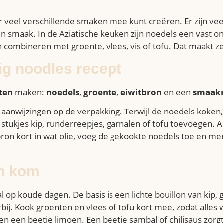
er veel verschillende smaken mee kunt creëren. Er zijn vee
 en smaak. In de Aziatische keuken zijn noedels een vast 
 combineren met groente, vlees, vis of tofu. Dat maakt ze
g noodles recept
nten
maken:
noedels
,
groente
,
eiwitbron
en een
smaak
 aanwijzingen op de verpakking. Terwijl de noedels koken, 
je stukjes kip, runderreepjes, garnalen of tofu toevoegen.
bron kort in wat olie, voeg de gekookte noedels toe en men
en kom
 op koude dagen. De basis is een lichte bouillon van kip,
bij. Kook groenten en vlees of tofu kort mee, zodat alles
n een beetje limoen. Een beetje sambal of chilisaus zorgt