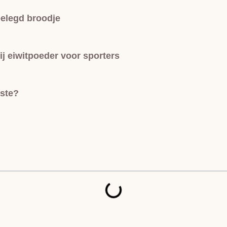
belegd broodje
j eiwitpoeder voor sporters
rste?