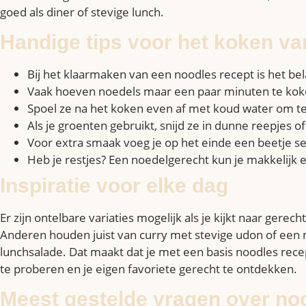
goed als diner of stevige lunch.
Handige tips voor het koken va
Bij het klaarmaken van een noodles recept is het bela
Vaak hoeven noedels maar een paar minuten te kok
Spoel ze na het koken even af met koud water om t
Als je groenten gebruikt, snijd ze in dunne reepjes o
Voor extra smaak voeg je op het einde een beetje se
Heb je restjes? Een noedelgerecht kun je makkelijk
Inspiratie voor elke dag
Er zijn ontelbare variaties mogelijk als je kijkt naar g
Anderen houden juist van curry met stevige udon of een m
lunchsalade. Dat maakt dat je met een basis noodles recept
te proberen en je eigen favoriete gerecht te ontdekken.
Meest gestelde vragen over no