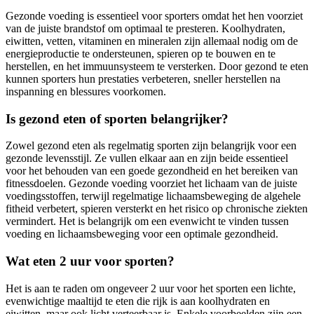
Gezonde voeding is essentieel voor sporters omdat het hen voorziet
van de juiste brandstof om optimaal te presteren. Koolhydraten,
eiwitten, vetten, vitaminen en mineralen zijn allemaal nodig om de
energieproductie te ondersteunen, spieren op te bouwen en te
herstellen, en het immuunsysteem te versterken. Door gezond te eten
kunnen sporters hun prestaties verbeteren, sneller herstellen na
inspanning en blessures voorkomen.
Is gezond eten of sporten belangrijker?
Zowel gezond eten als regelmatig sporten zijn belangrijk voor een
gezonde levensstijl. Ze vullen elkaar aan en zijn beide essentieel
voor het behouden van een goede gezondheid en het bereiken van
fitnessdoelen. Gezonde voeding voorziet het lichaam van de juiste
voedingsstoffen, terwijl regelmatige lichaamsbeweging de algehele
fitheid verbetert, spieren versterkt en het risico op chronische ziekten
vermindert. Het is belangrijk om een evenwicht te vinden tussen
voeding en lichaamsbeweging voor een optimale gezondheid.
Wat eten 2 uur voor sporten?
Het is aan te raden om ongeveer 2 uur voor het sporten een lichte,
evenwichtige maaltijd te eten die rijk is aan koolhydraten en
eiwitten, maar ook licht verteerbaar is. Enkele voorbeelden zijn een