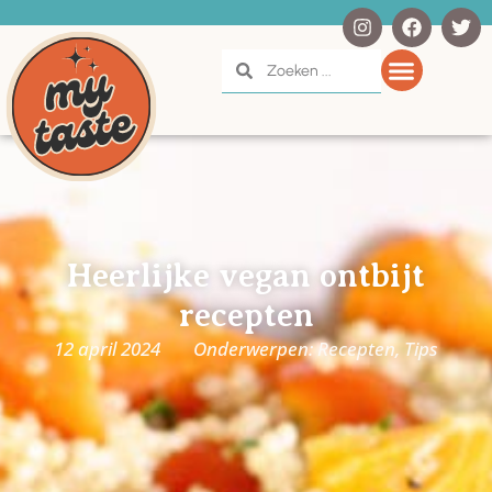
Heerlijke vegan ontbijt
recepten
12 april 2024
Onderwerpen:
Recepten
,
Tips