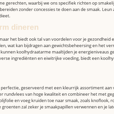
e gerechten, waarbij we ons specifiek richten op smakelij
bereiden zonder concessies te doen aan de smaak. Leun ac
dieet.
rm dineren
, maar het biedt ook tal van voordelen voor je gezondheid
den, wat kan bijdragen aan gewichtsbeheersing en het ver
kunnen koolhydraatarme maaltijden je energieniveaus ge
 verse ingrediënten en eiwitrijke voeding, biedt een kool
 de perfectie, geserveerd met een kleurrijk assortiment aa
ger rundvlees van hoge kwaliteit en combineer het met ge
ijfolie en voeg kruiden toe naar smaak, zoals knoflook, r
 groenten zal zeker je smaakpapillen verwennen en je la