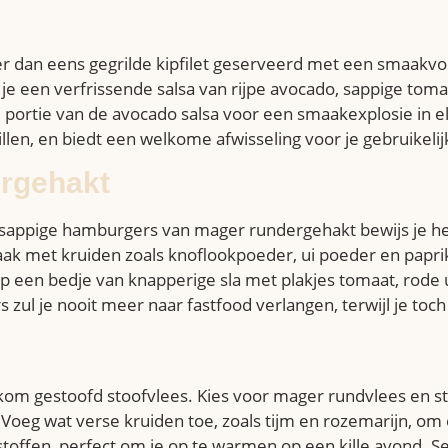
 dan eens gegrilde kipfilet geserveerd met een smaakvolle
je een verfrissende salsa van rijpe avocado, sappige toma
 portie van de avocado salsa voor een smaakexplosie in el
llen, en biedt een welkome afwisseling voor je gebruikeli
rgehakt
 sappige hamburgers van mager rundergehakt bewijs je he
 met kruiden zoals knoflookpoeder, ui poeder en paprika
op een bedje van knapperige sla met plakjes tomaat, rode
ul je nooit meer naar fastfood verlangen, terwijl je toch
om gestoofd stoofvlees. Kies voor mager rundvlees en sto
. Voeg wat verse kruiden toe, zoals tijm en rozemarijn, om
stoffen, perfect om je op te warmen op een kille avond.