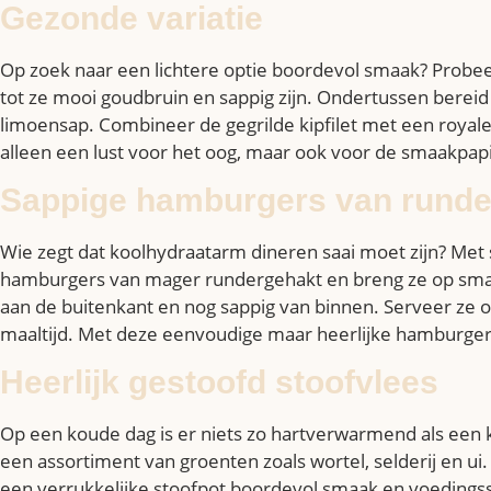
Gezonde variatie
Op zoek naar een lichtere optie boordevol smaak? Probeer
tot ze mooi goudbruin en sappig zijn. Ondertussen bereid 
limoensap. Combineer de gegrilde kipfilet met een royale
alleen een lust voor het oog, maar ook voor de smaakpapi
Sappige hamburgers van runde
Wie zegt dat koolhydraatarm dineren saai moet zijn? Met
hamburgers van mager rundergehakt en breng ze op smaak
aan de buitenkant en nog sappig van binnen. Serveer ze 
maaltijd. Met deze eenvoudige maar heerlijke hamburgers z
Heerlijk gestoofd stoofvlees
Op een koude dag is er niets zo hartverwarmend als een k
een assortiment van groenten zoals wortel, selderij en ui
een verrukkelijke stoofpot boordevol smaak en voedings