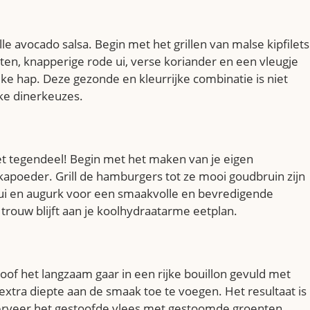
 avocado salsa. Begin met het grillen van malse kipfilets
ten, knapperige rode ui, verse koriander en een vleugje
ke hap. Deze gezonde en kleurrijke combinatie is niet
jke dinerkeuzes.
t tegendeel! Begin met het maken van je eigen
poeder. Grill de hamburgers tot ze mooi goudbruin zijn
 ui en augurk voor een smaakvolle en bevredigende
 trouw blijft aan je koolhydraatarme eetplan.
of het langzaam gaar in een rijke bouillon gevuld met
 extra diepte aan de smaak toe te voegen. Het resultaat is
 Serveer het gestoofde vlees met gestoomde groenten