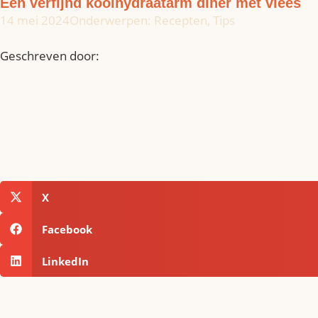
Een verfijnd koolhydraatarm diner met vlees
14 mei 2024
Onderwerpen:
Recepten
,
Tips
Geschreven door:
X
Facebook
LinkedIn