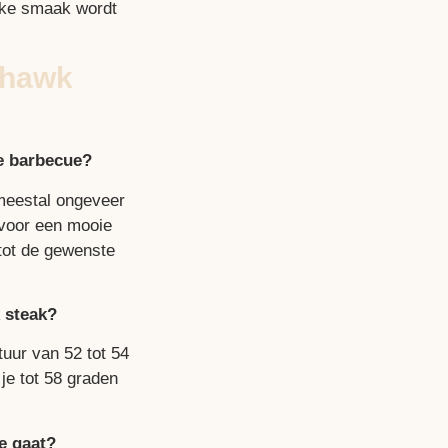
ijke smaak wordt
ahawk
de barbecue?
meestal ongeveer
n voor een mooie
 tot de gewenste
 steak?
uur van 52 tot 54
 je tot 58 graden
e gaat?