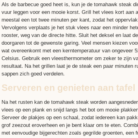
Als de barbecue goed heet is, kun je de tomahawk steak di
vuur leggen voor een mooie korst. Grill het vlees kort aan a
meestal een tot twee minuten per kant, zodat het oppervlak
Vervolgens verplaats je het stuk vlees naar een minder het
rooster, weg van de directe hitte. Sluit het deksel en laat 
doorgaren tot de gewenste garing. Veel mensen kiezen voo
wat overeenkomt met een kerntemperatuur van ongeveer 52
Celsius. Gebruik een vleesthermometer om zeker te zijn va
resultaat. Na het grillen laat je de steak een paar minuten 
sappen zich goed verdelen.
Serveren en genieten aan tafel
Na het rusten kan de tomahawk steak worden aangesneden
vlees op een plank en snijd langs het bot om mooie plakken 
Serveer de plakjes op een schaal, zodat iedereen kan pakk
grof zeezout eroverheen en je bent klaar om te eten. Comb
met eenvoudige bijgerechten zoals gegrilde groenten, een f