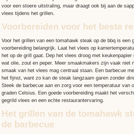
voor een stoere uitstraling, maar draagt ook bij aan de sap
vlees tijdens het grillen.
Voorbereiden voor het beste re
Voor het grillen van een tomahawk steak op de bbq is een 
voorbereiding belangrijk. Laat het vlees op kamertemperat
het op de grill gaat. Dep het vlees droog met keukenpapier e
wat olie, zout en peper. Meer smaakmakers zijn vaak niet 
smaak van het vlees mag centraal staan. Een barbecue me
het fijnst, want zo kan de steak langzaam garen zonder dir
Steek de barbecue aan en zorg voor een temperatuur van 
graden Celsius. Een goede voorbereiding maakt het versch
gegrild vlees en een echte restaurantervaring.
Het grillen van de tomahawk s
de barbecue