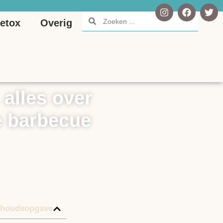
etox
Overig
 alles over
e barbecue
nhoudsopgave