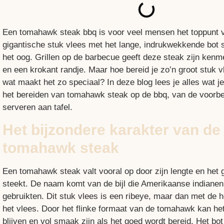
Een tomahawk steak bbq is voor veel mensen het toppunt va
gigantische stuk vlees met het lange, indrukwekkende bot sp
het oog. Grillen op de barbecue geeft deze steak zijn ke
en een krokant randje. Maar hoe bereid je zo’n groot stuk vl
wat maakt het zo speciaal? In deze blog lees je alles wat 
het bereiden van tomahawk steak op de bbq, van de voorber
serveren aan tafel.
Het bijzondere karakter van de
tomahawk steak
Een tomahawk steak valt vooral op door zijn lengte en het g
steekt. De naam komt van de bijl die Amerikaanse indianen
gebruikten. Dit stuk vlees is een ribeye, maar dan met de h
het vlees. Door het flinke formaat van de tomahawk kan he
blijven en vol smaak zijn als het goed wordt bereid. Het bot 