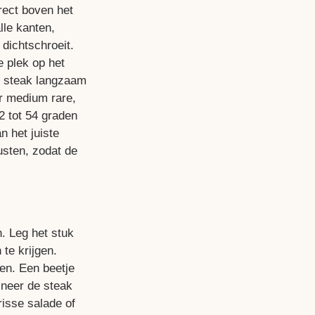
rect boven het
lle kanten,
 dichtschroeit.
e plek op het
de steak langzaam
r medium rare,
 tot 54 graden
n het juiste
rusten, zodat de
. Leg het stuk
te krijgen.
en. Een beetje
ineer de steak
risse salade of