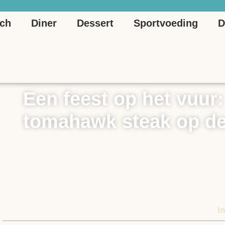
ch
Diner
Dessert
Sportvoeding
D
Een feest op het vuur:
tomahawk steak op d
13 november 2025
I