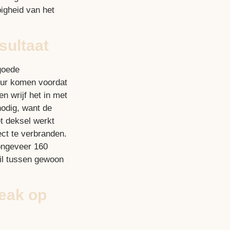
pigheid van het
sultaat
goede
uur komen voordat
n wrijf het in met
nodig, want de
t deksel werkt
ect te verbranden.
ongeveer 160
il tussen gewoon
teak op